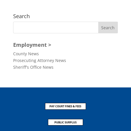
Search
Employment >
County News
Prosecuting Attorney News
Sheriff's Office News
PAY COURT FINES & FEES
PUBLIC SURPLUS